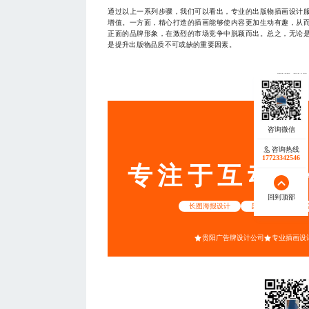
通过以上一系列步骤，我们可以看出，专业的出版物插画设计
增值。一方面，精心打造的插画能够使内容更加生动有趣，从
正面的品牌形象，在激烈的市场竞争中脱颖而出。总之，无论
是提升出版物品质不可或缺的重要因素。
— THE END
服务
咨询热线
17723342546
专注于互动营
回到顶部
长图海报设计
昆明推文长图设计
贵阳广告牌设计公司
专业插画设