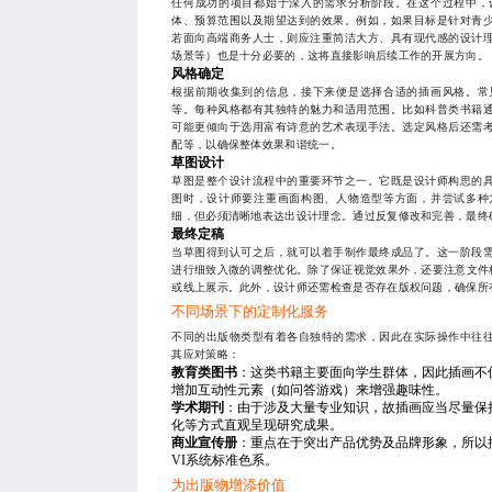
任何成功的项目都始于深入的需求分析阶段。在这个过程中，
体、预算范围以及期望达到的效果。例如，如果目标是针对青
若面向高端商务人士，则应注重简洁大方、具有现代感的设计
场景等）也是十分必要的，这将直接影响后续工作的开展方向。
风格确定
根据前期收集到的信息，接下来便是选择合适的插画风格。常
等。每种风格都有其独特的魅力和适用范围。比如科普类书籍
可能更倾向于选用富有诗意的艺术表现手法。选定风格后还需
配等，以确保整体效果和谐统一。
草图设计
草图是整个设计流程中的重要环节之一。它既是设计师构思的
图时，设计师要注重画面构图、人物造型等方面，并尝试多种
细，但必须清晰地表达出设计理念。通过反复修改和完善，最终
最终定稿
当草图得到认可之后，就可以着手制作最终成品了。这一阶段
进行细致入微的调整优化。除了保证视觉效果外，还要注意文件格
或线上展示。此外，设计师还需检查是否存在版权问题，确保所
不同场景下的定制化服务
不同的出版物类型有着各自独特的需求，因此在实际操作中往
其应对策略：
教育类图书
：这类书籍主要面向学生群体，因此插画不
增加互动性元素（如问答游戏）来增强趣味性。
学术期刊
：由于涉及大量专业知识，故插画应当尽量保
化等方式直观呈现研究成果。
商业宣传册
：重点在于突出产品优势及品牌形象，所以
VI系统标准色系。
为出版物增添价值