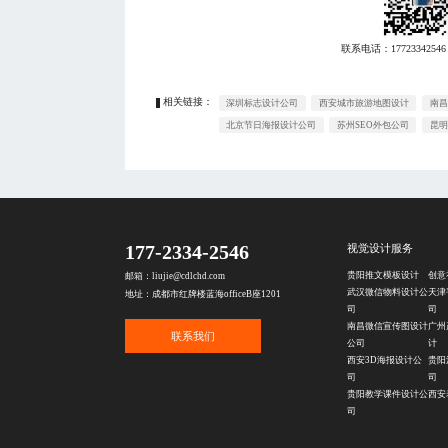
联系电话：
17723342546
相关链接：
深圳标志设计公司
西安城市旅游地图设计
南昌
北京节日海报设计公司
苏州SEO外包公司
昆明
177-2334-2546
视觉设计服务
贵阳推文模板设计
创意
邮箱：liujie@cdlchd.com
武汉微信物料设计公
天津
地址：成都市红牌楼蓝海officeB座1201
司
司
南昌微信宣传图设计
广州
联系我们
公司
计
西安3D海报设计公
贵阳
司
司
贵阳教学课件设计公
西安
司