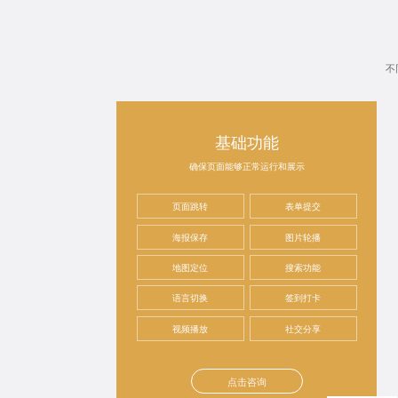
不
基础功能
确保页面能够正常运行和展示
页面跳转
表单提交
海报保存
图片轮播
地图定位
搜索功能
语言切换
签到打卡
视频播放
社交分享
点击咨询