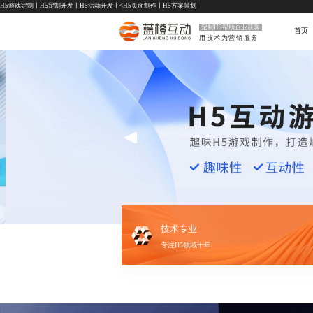
H5游戏定制
丨
H5定制开发
丨
H5活动开发
丨<
H5页面制作
丨
H5方案策划
定制H5帮助企业获客
首页
用技术为营销服务
技术专业
专注H5领域十年