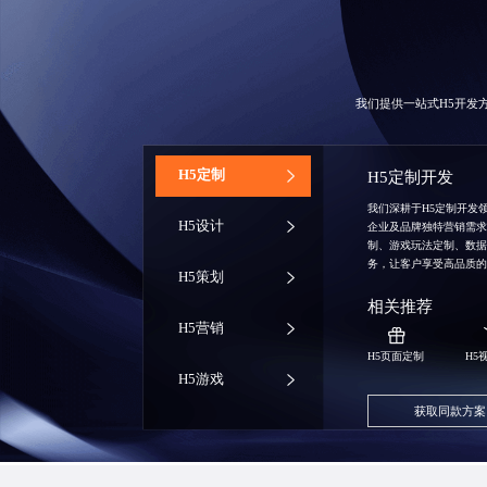
我们提供一站式H5开发
‌H5定制
H5定制开发
我们深耕于H5定制开发
H5设计
企业及品牌独特营销需
制、游戏玩法定制、数
务，让客户享受高品质
H5策划
相关推荐
H5营销
H5页面定制
H5
H5游戏
获取同款方案