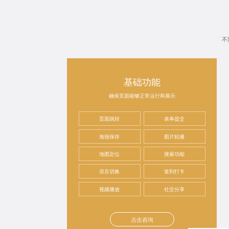
不
基础功能
确保页面能够正常运行和展示
页面跳转
表单提交
海报保存
图片轮播
地图定位
搜索功能
语言切换
签到打卡
视频播放
社交分享
点击咨询