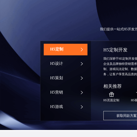
我们提供一站式H5开发
‌H5定制
H5定制开发
我们深耕于H5定制开发
H5设计
企业及品牌独特营销需
制、游戏玩法定制、数
务，让客户享受高品质
H5策划
相关推荐
H5营销
H5页面定制
H5
H5游戏
获取同款方案