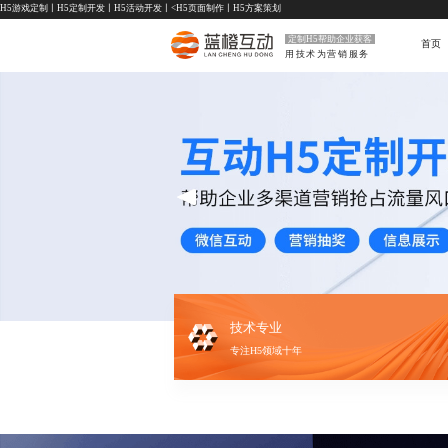
H5游戏定制
丨
H5定制开发
丨
H5活动开发
丨<
H5页面制作
丨
H5方案策划
定制H5帮助企业获客
首页
用技术为营销服务
技术专业
专注H5领域十年